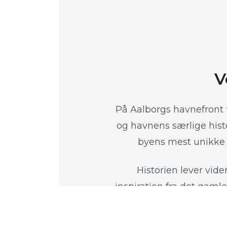
V
På Aalborgs havnefront
og havnens særlige hist
byens mest unikke 
Historien lever vide
inspiration fra det gaml
Her er havnens arv truk