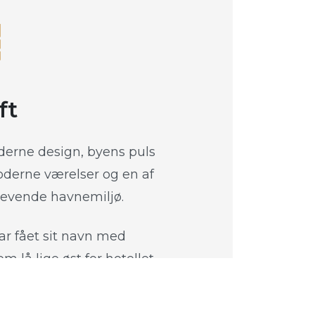
ft
derne design, byens puls
oderne værelser og en af
levende havnemiljø.
har fået sit navn med
om lå lige øst for hotellet.
vor fortid møder nutid i