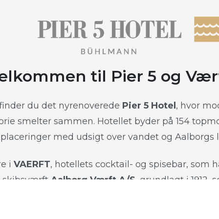
elkommen til Pier 5 og Vær
 finder du det nyrenoverede
Pier 5 Hotel
, hvor mo
orie smelter sammen. Hotellet byder på 154 topm
placeringer med udsigt over vandet og Aalborgs 
re i
VAERFT
, hotellets cocktail- og spisebar, som 
e skibsværft
Aalborg Værft A/S
, grundlagt i 1912, s
ket med indenfor og danner rammen om et sted, h
stemningsfulde omgivelser.